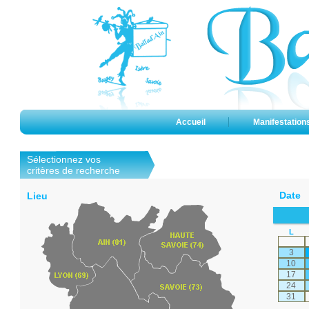
Accueil
Manifestation
Sélectionnez vos
critères de recherche
Date
Lieu
L
3
10
17
24
31